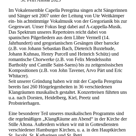
Im Vokalensemble Capella Peregrina singen acht Sängerinnen
und Sänger seit 2007 unter der Leitung von Ute Weitkämper
ein- bis achtstimmige Vokalmusik von der Gregorianik bis zur
Gegenwart. Unser Fokus liegt dabei auf A-cappella-Musik.
Das Spektrum unseres Repertoires reicht dabei von
spanischen Pilgerliedern aus dem Llibre Vermell (14.
Jahrhundert) und gregorianischen Gesängen über barocke
(z.B. von Johann Sebastian Bach, Dieterich Buxtehude,
Johann Kuhnau, Henry Purcell und Heinrich Schütz) und
romantische Chorwerke (z.B. von Felix Mendelssohn
Bartholdy und Camille Saint-Saens) bis zu zeitgenössischen
Kompositionen (z.B. von John Tavener, Arvo Pärt und Eric
Whitacre).
Seit unserer Gründung haben wir mit der Capella Peregrina
bereits fast 260 Hörgelegenheiten in 36 verschiedenen
Klangräumen musikalisch gestaltet. Konzertreisen führten uns
u.a. nach Dorsten, Heidelberg, Kiel, Preetz und
Probsteierhagen.
Eine besonderer Teil unseres musikalischen Programms sind
die regelmäßigen „KlangRäume am Abend“ in der Kirche der
Stille Altona. Außerdem wirken wir mit in Gottesdiensten
verschiedener Hamburger Kirchen, u. a. in den Hauptkirchen
St. Jacobi, St. Katharinen und St. Petri.